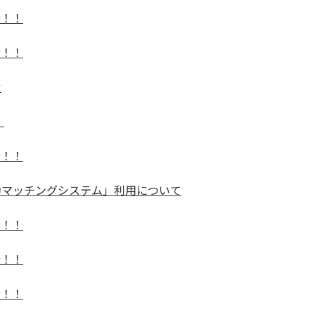
行！！
行！！
せ
】
行！！
予約マッチングシステム」利用について
行！！
行！！
行！！