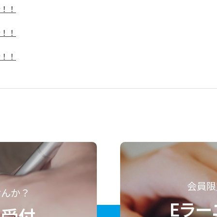
行！！
行！！
行！！
会員限
せんか？
Eラー
者受付