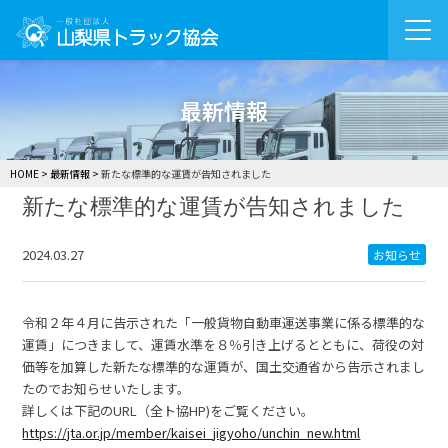
最新情報
HOME
最新情報
新たな標準的な運賃が告知されました
新たな標準的な運賃が告知されました
2024.03.27
お知らせ
令和２年４月に告示された「一般貨物自動車運送事業に係る標準的な
運賃」につきまして、運賃水準を８％引き上げるとともに、荷役の対
価等を加算した新たな標準的な運賃が、国土交通省から告示されまし
たのでお知らせいたします。
詳しくは下記のURL（全ト協HP)をご覧ください。
https://jta.or.jp/member/kaisei_jigyoho/unchin_new.html