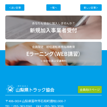
＜古い記事
一覧へ
新しい記事＞
あなたも協会に加入しませんか？
新規加入事業者受付
会員限定 初任運転者用指導教育
Eラーニング（WEB講習）
※協会会員は受講無料
会員向けページ
〒406-0034 山梨県笛吹市石和町唐柏1000-7
TEL：055-262-5561 FAX：055-263-2036