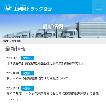
最新情報
HOME
最新情報
最新情報
お知らせ
2025.05.16
【３次募集】山梨県物流基盤強化事業費補助金のお知らせ
お知らせ
2025.10.01
ドライバーの健康増進に向けた取組について
お知らせ
2025.09.11
令和７年度「トラック運送業界における点検整備推進運動」の実施
について