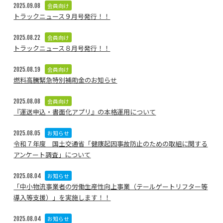
会員向け
2025.09.08
トラックニュース９月号発行！！
会員向け
2025.08.22
トラックニュース８月号発行！！
会員向け
2025.08.19
燃料高騰緊急特別補助金のお知らせ
会員向け
2025.08.08
『運送申込・書面化アプリ』の本格運用について
お知らせ
2025.08.05
令和７年度 国土交通省「健康起因事故防止のための取組に関する
アンケート調査」について
お知らせ
2025.08.04
「中小物流事業者の労働生産性向上事業（テールゲートリフター等
導入等支援）」を実施します！！
お知らせ
2025.08.04