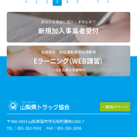
＜
1
2
3
4
5
…
7
＞
あなたも協会に加入しませんか？
新規加入事業者受付
会員限定 初任運転者用指導教育
Eラーニング（WEB講習）
※協会会員は受講無料
一般向けページ
〒406-0034 山梨県笛吹市石和町唐柏1000-7
TEL：055-262-5561 FAX：055-263-2036